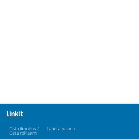
Linkit
Osta ilmoitus /
Lähetä palaute
Osta reklaami