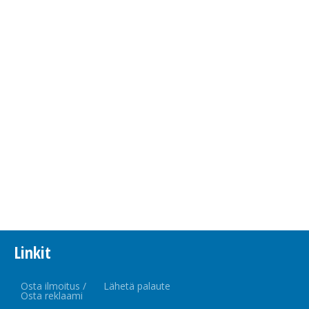
Linkit
Osta ilmoitus /
Lähetä palaute
Osta reklaami