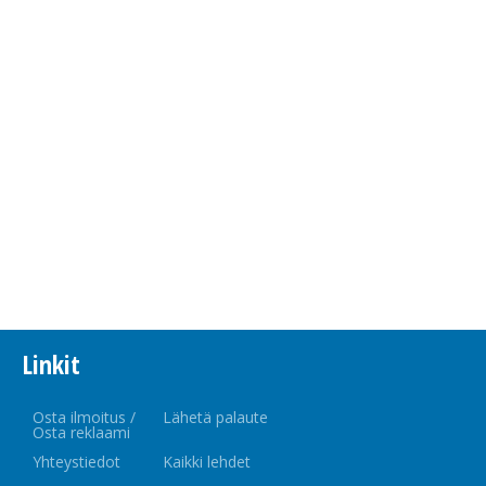
Linkit
Osta ilmoitus /
Lähetä palaute
Osta reklaami
Yhteystiedot
Kaikki lehdet