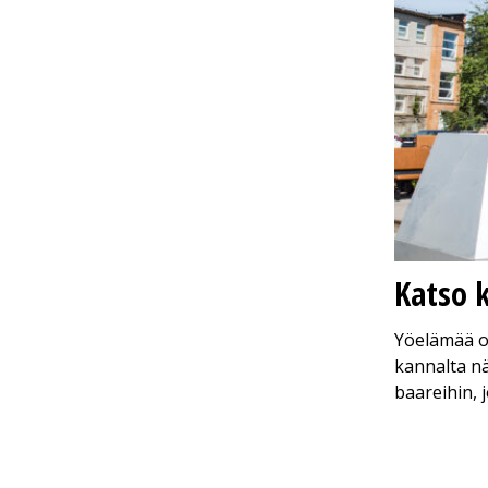
Katso 
Yöelämää o
kannalta n
baareihin, 