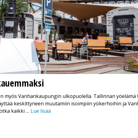
kauemmaksi
n myös Vanhankaupungin ulkopuolella. Tallinnan yöelämä t
äyttää keskittyneen muutamiin isoimpiin yökerhoihin ja V
jotka kaikki …
Lue lisää