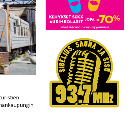
uristien
anhankaupungin