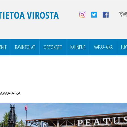
TIETOA VIROSTA
NIT
RAVINTOLAT
OSTOKSET
KAUNEUS
VAPAA-AIKA
LU
 VAPAA-AIKA