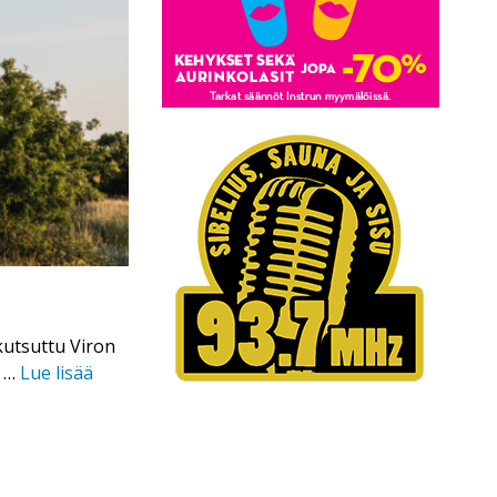
utsuttu Viron
t …
Lue lisää