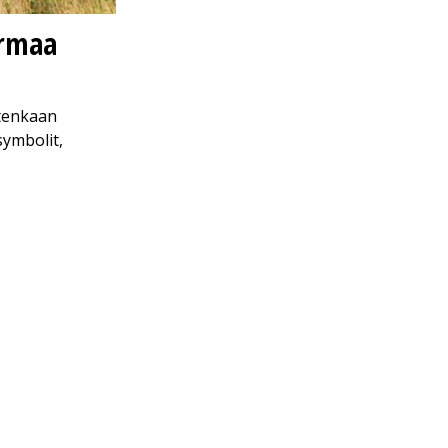
urmaa
itenkaan
symbolit,