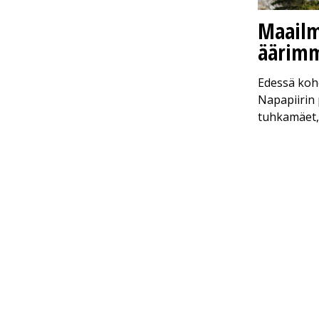
Maailm
äärimm
Edessä koho
Napapiirin p
tuhkamäet, 