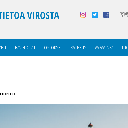
TIETOA VIROSTA
NIT
RAVINTOLAT
OSTOKSET
KAUNEUS
VAPAA-AIKA
LU
 LUONTO