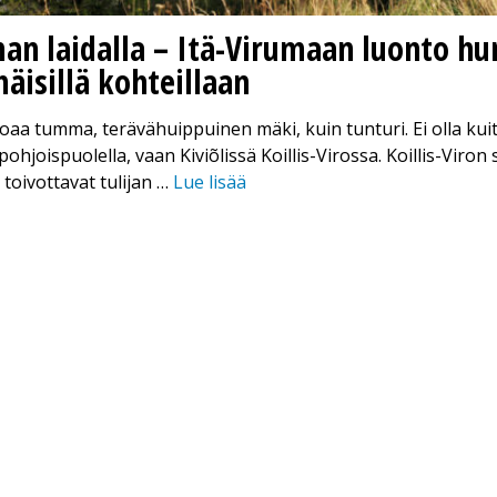
an laidalla – Itä-Virumaan luonto h
äisillä kohteillaan
aa tumma, terävähuippuinen mäki, kuin tunturi. Ei olla ku
ohjoispuolella, vaan Kiviõlissä Koillis-Virossa. Koillis-Viron 
toivottavat tulijan …
Lue lisää