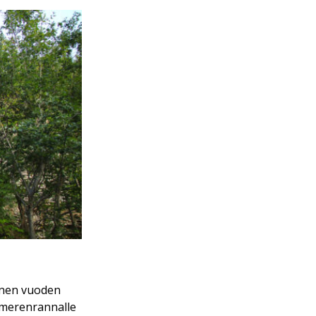
onen vuoden
s merenrannalle