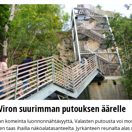
Viron suurimman putouksen äärelle
an komeinta luonnonnähtävyyttä, Valasten putousta voi m
en taas ihailla näköalatasanteelta. Jyrkänteen reunalta ala