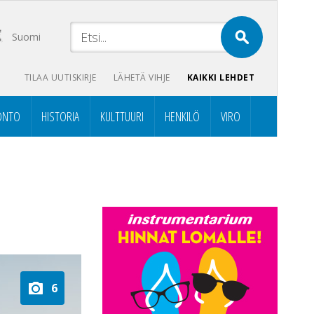
Suomi
TILAA UUTISKIRJE
LÄHETÄ VIHJE
KAIKKI LEHDET
ONTO
HISTORIA
KULTTUURI
HENKILÖ
VIRO
6