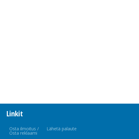
Linkit
Osta ilmoitus /
Lähetä palaute
Osta reklaami