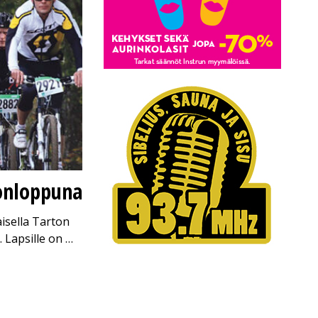
konloppuna
aisella Tarton
. Lapsille on …