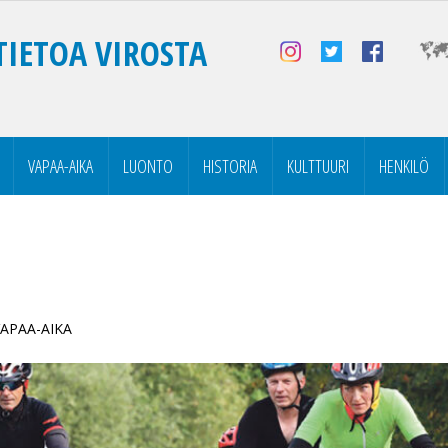
TIETOA VIROSTA
VAPAA-AIKA
LUONTO
HISTORIA
KULTTUURI
HENKILÖ
 VAPAA-AIKA