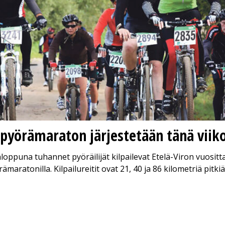
 pyörämaraton järjestetään tänä vii
loppuna tuhannet pyöräilijät kilpailevat Etelä-Viron vuositt
aratonilla. Kilpailureitit ovat 21, 40 ja 86 kilometriä pitkiä