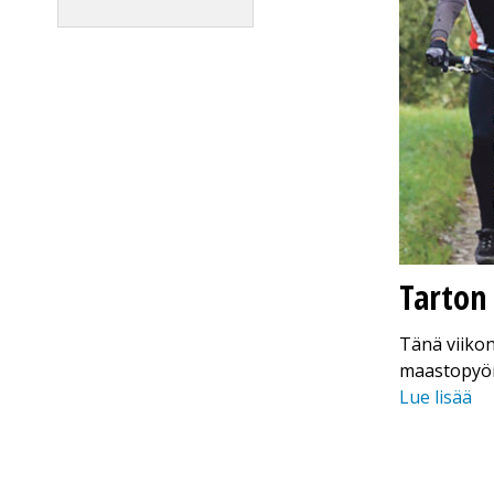
Tarton
Tänä viikon
maastopyöräm
Lue lisää