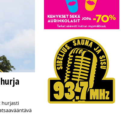
 hurja
 hurjasti
atsaavääntävä