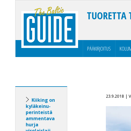
TUORETTA 
PÄÄKIRJOITUS
KOLUM
23.9.2018 | 
Kiiking on
kyläkeinu­
perinteistä
ammentava
hurja
virolaislaji