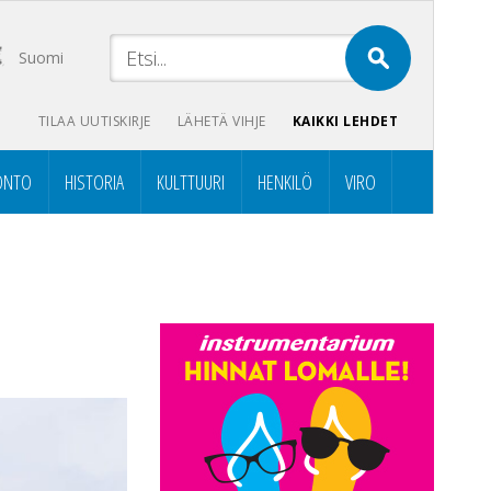
Suomi
TILAA UUTISKIRJE
LÄHETÄ VIHJE
KAIKKI LEHDET
ONTO
HISTORIA
KULTTUURI
HENKILÖ
VIRO