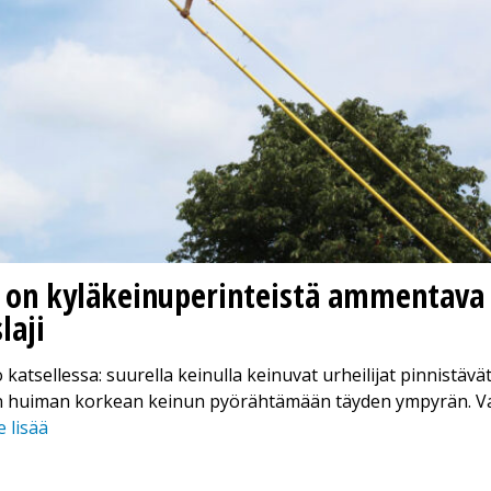
g on kyläkeinu­perinteistä ammentava
laji
o katsellessa: suurella keinulla keinuvat urheilijat pinnistävät
 huiman korkean keinun pyörähtämään täyden ympyrän. V
 lisää