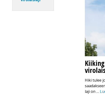
Kiikin
virolais
Hiki tulee j
saadakseen
laji on …
Lue