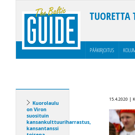
TUORETTA 
PÄÄKIRJOITUS
KOLUM
15.4.2020 |
Kuorolaulu
on Viron
suosituin
kansankulttuuriharrastus,
kansantanssi
toisena