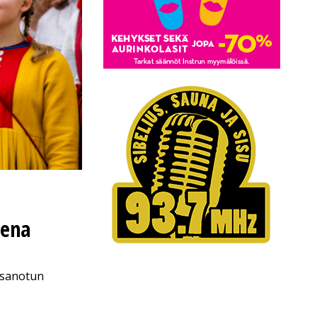
sena
n sanotun