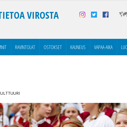
TIETOA VIROSTA
NIT
RAVINTOLAT
OSTOKSET
KAUNEUS
VAPAA-AIKA
LU
 KULTTUURI