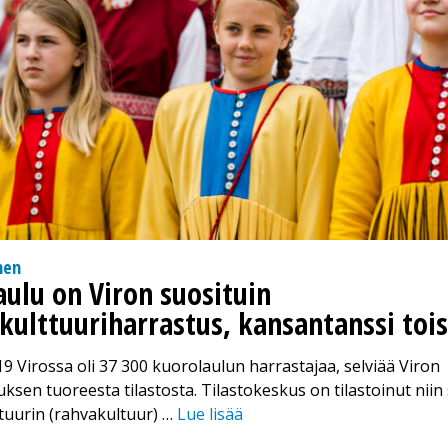
nen
aulu on Viron suosituin
kulttuuriharrastus, kansantanssi toi
 Virossa oli 37 300 kuorolaulun harrastajaa, selviää Viron
uksen tuoreesta tilastosta. Tilastokeskus on tilastoinut nii
tuurin (rahvakultuur) …
Lue lisää