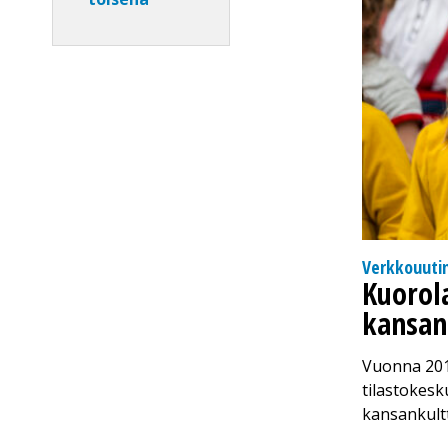
Verkkouuti
Kuorol
kansan
Vuonna 2019
tilastokesk
kansankult