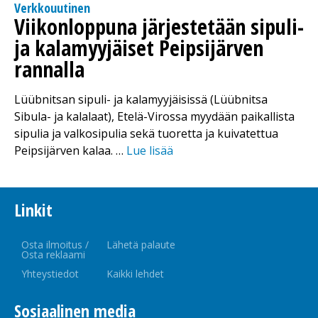
Verkkouutinen
Viikonloppuna järjestetään sipuli-
ja kalamyyjäiset Peipsijärven
rannalla
Lüübnitsan sipuli- ja kalamyyjäisissä (Lüübnitsa
Sibula- ja kalalaat), Etelä-Virossa myydään paikallista
sipulia ja valkosipulia sekä tuoretta ja kuivatettua
Peipsijärven kalaa. …
Lue lisää
Linkit
Osta ilmoitus /
Lähetä palaute
Osta reklaami
Yhteystiedot
Kaikki lehdet
Sosiaalinen media