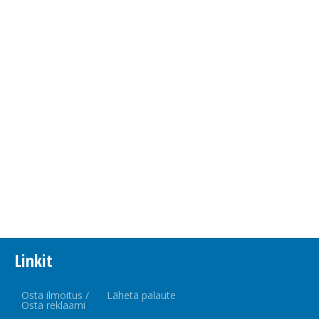
Linkit
Osta ilmoitus /
Lähetä palaute
Osta reklaami