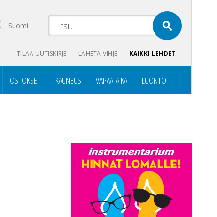
Suomi
TILAA UUTISKIRJE
LÄHETÄ VIHJE
KAIKKI LEHDET
OSTOKSET
KAUNEUS
VAPAA-AIKA
LUONTO