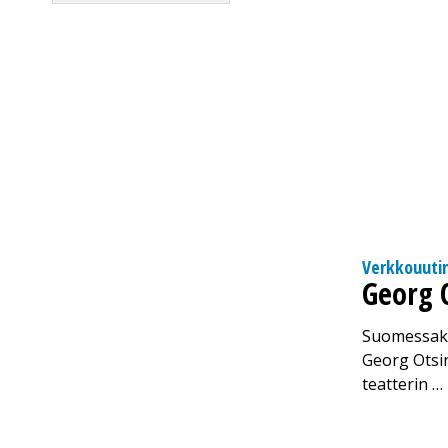
Verkkouuti
Georg 
Suomessaki
Georg Otsin
teatterin …