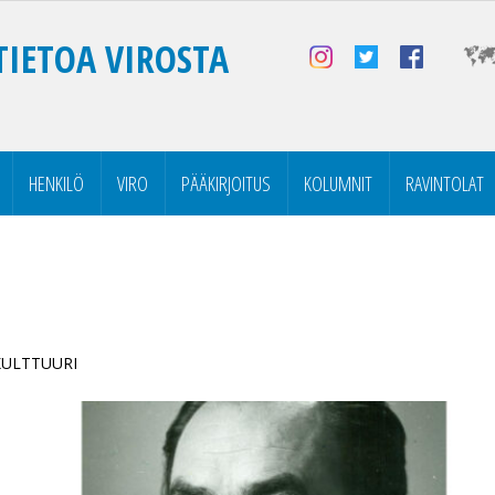
TIETOA VIROSTA
HENKILÖ
VIRO
PÄÄKIRJOITUS
KOLUMNIT
RAVINTOLAT
 KULTTUURI