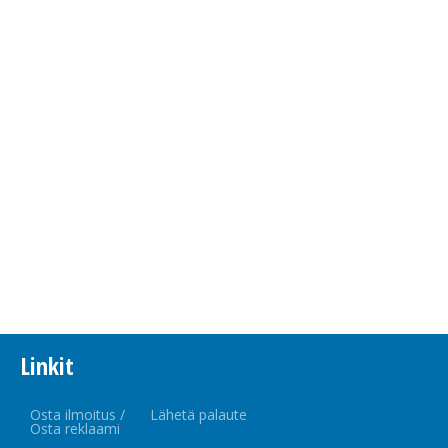
Linkit
Osta ilmoitus /
Lähetä palaute
Osta reklaami