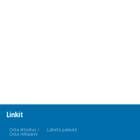
Linkit
Osta ilmoitus /
Lähetä palaute
Osta reklaami