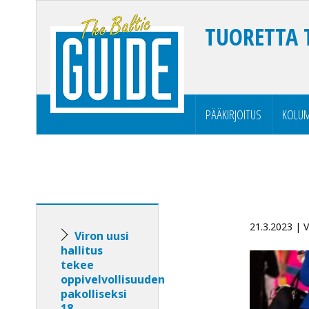
TUORETTA 
PÄÄKIRJOITUS
KOLUM
21.3.2023 | 
Viron uusi
hallitus
tekee
oppivelvollisuuden
pakolliseksi
18-