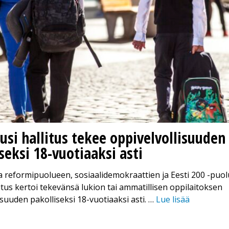
usi hallitus tekee oppivelvollisuuden
seksi 18-vuotiaaksi asti
a reformipuolueen, sosiaalidemokraattien ja Eesti 200 -puo
litus kertoi tekevänsä lukion tai ammatillisen oppilaitoksen
isuuden pakolliseksi 18-vuotiaaksi asti. …
Lue lisää