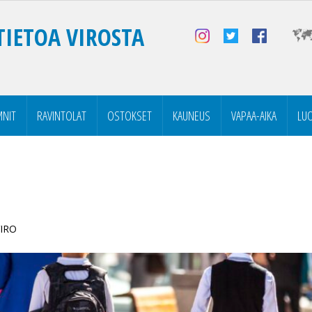
TIETOA VIROSTA
NIT
RAVINTOLAT
OSTOKSET
KAUNEUS
VAPAA-AIKA
LU
VIRO