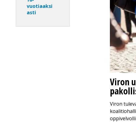
vuotiaaksi
asti
Viron u
pakolli
Viron tulev
koalitiohal
oppivelvoll