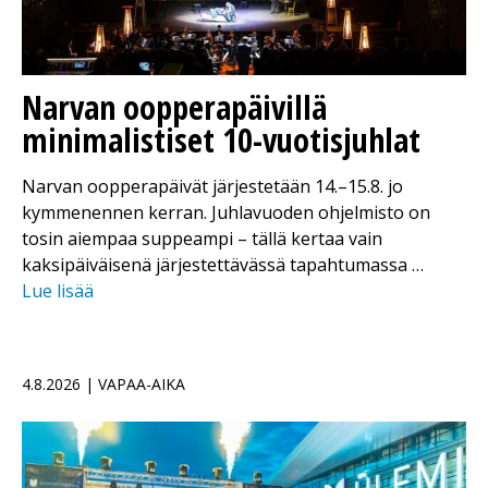
Narvan oopperapäivillä
minimalistiset 10-vuotisjuhlat
Narvan oopperapäivät järjestetään 14.–15.8. jo
kymmenennen kerran. Juhlavuoden ohjelmisto on
tosin aiempaa suppeampi – tällä kertaa vain
kaksipäiväisenä järjestettävässä tapahtumassa …
Lue lisää
4.8.2026 | VAPAA-AIKA