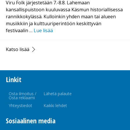
Viru Folk järjestetään 7.-8.8. Lahemaan
kansallispuistoon kuuluvassa Käsmun historiallisessa
rannikkokylässä. Kulloinkin yhden maan tai alueen
musiikkiin ja kulttuuriperintöön keskittyvän
festivaalin …
Lue lisää
Katso lisää
Linkit
Osta ilmoitus /
Lähetä palaute
Osta reklaami
Yhteystiedot
Kaikki lehdet
Sosiaalinen media