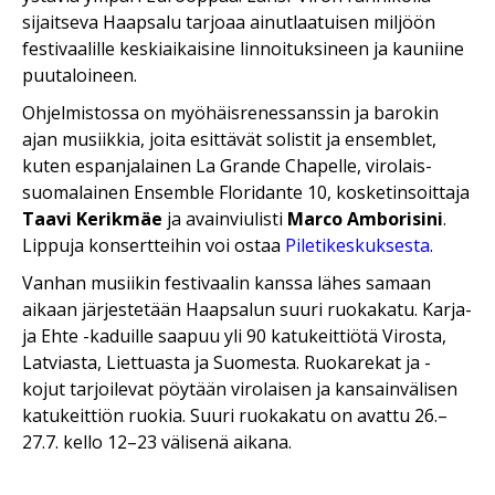
sijaitseva Haapsalu tarjoaa ainutlaatuisen miljöön
festivaalille keskiaikaisine linnoituksineen ja kauniine
puutaloineen.
Ohjelmistossa on myöhäisrenessanssin ja barokin
ajan musiikkia, joita esittävät solistit ja ensemblet,
kuten espanjalainen La Grande Chapelle, virolais-
suomalainen Ensemble Floridante 10, kosketinsoittaja
Taavi Kerikmäe
ja avainviulisti
Marco Amborisini
.
Lippuja konsertteihin voi ostaa
Piletikeskuksesta
.
Vanhan musiikin festivaalin kanssa lähes samaan
aikaan järjestetään Haapsalun suuri ruokakatu. Karja-
ja Ehte -kaduille saapuu yli 90 katukeittiötä Virosta,
Latviasta, Liettuasta ja Suomesta. Ruokarekat ja -
kojut tarjoilevat pöytään virolaisen ja kansainvälisen
katukeittiön ruokia. Suuri ruokakatu on avattu 26.–
27.7. kello 12–23 välisenä aikana.